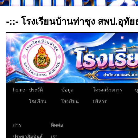
-::- โรงเรียนบ้านท่าซุง สพป.อุทัย
home
ประวัติ
ข้อมูล
โครงสร้างการ
บ
โรงเรียน
โรงเรียน
บริหาร
สาร
ติดต่อ
ประชาสัมพันธ์
เรา