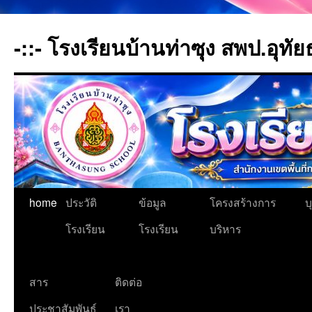
-::- โรงเรียนบ้านท่าซุง สพป.อุทัย
home
ประวัติ
ข้อมูล
โครงสร้างการ
บ
โรงเรียน
โรงเรียน
บริหาร
สาร
ติดต่อ
ประชาสัมพันธ์
เรา