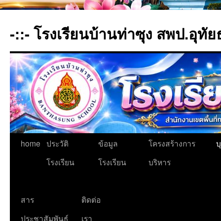
-::- โรงเรียนบ้านท่าซุง สพป.อุทัย
home
ประวัติ
ข้อมูล
โครงสร้างการ
บ
โรงเรียน
โรงเรียน
บริหาร
สาร
ติดต่อ
ประชาสัมพันธ์
เรา