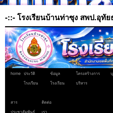
ข้าม
ไป
-::- โรงเรียนบ้านท่าซุง สพป.อุทัย
ยัง
เนื้อหา
home
ประวัติ
ข้อมูล
โครงสร้างการ
บ
โรงเรียน
โรงเรียน
บริหาร
สาร
ติดต่อ
ประชาสัมพันธ์
เรา