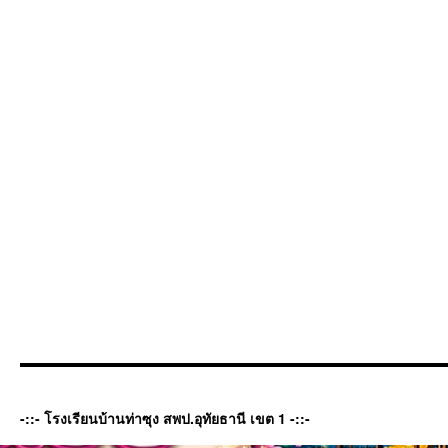
-::- โรงเรียนบ้านท่าซุง สพป.อุทัยธานี เขต 1 -::-