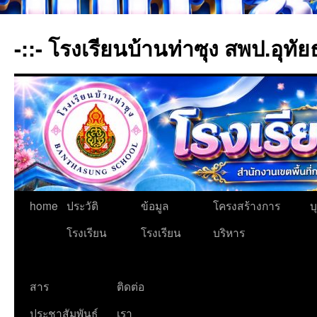
-::- โรงเรียนบ้านท่าซุง สพป.อุทัย
home
ประวัติ
ข้อมูล
โครงสร้างการ
บ
โรงเรียน
โรงเรียน
บริหาร
สาร
ติดต่อ
ประชาสัมพันธ์
เรา