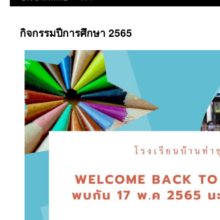
กิจกรรมปีการศึกษา 2565