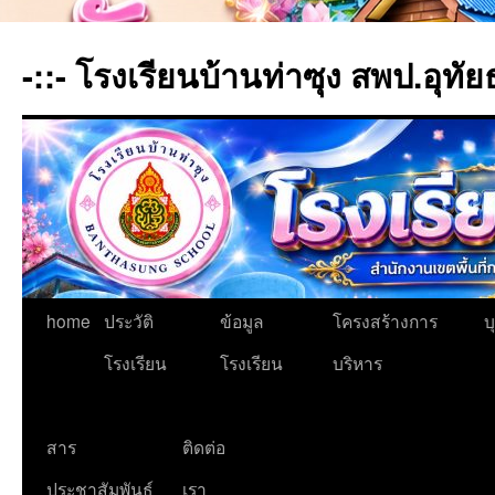
-::- โรงเรียนบ้านท่าซุง สพป.อุทัย
home
ประวัติ
ข้อมูล
โครงสร้างการ
บ
โรงเรียน
โรงเรียน
บริหาร
สาร
ติดต่อ
ประชาสัมพันธ์
เรา