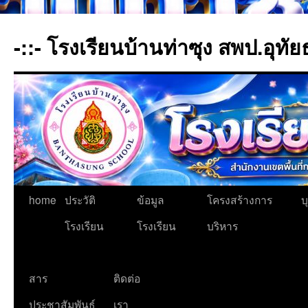
-::- โรงเรียนบ้านท่าซุง สพป.อุทัย
home
ประวัติ
ข้อมูล
โครงสร้างการ
บ
โรงเรียน
โรงเรียน
บริหาร
สาร
ติดต่อ
ประชาสัมพันธ์
เรา