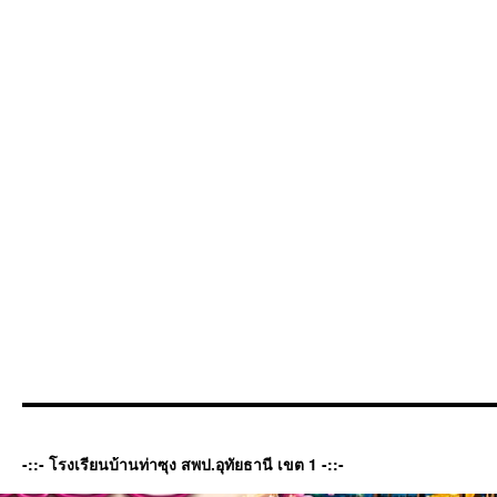
-::- โรงเรียนบ้านท่าซุง สพป.อุทัยธานี เขต 1 -::-