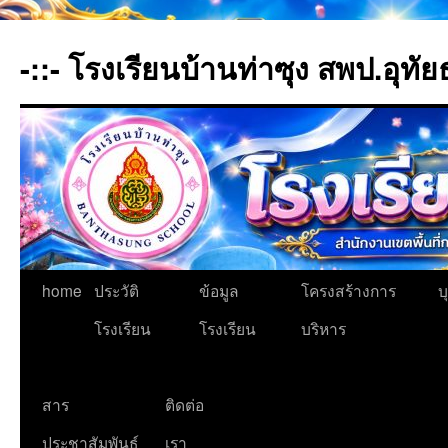
-::- โรงเรียนบ้านท่าซุง สพป.อุทัย
home
ประวัติ
ข้อมูล
โครงสร้างการ
บ
โรงเรียน
โรงเรียน
บริหาร
สาร
ติดต่อ
ประชาสัมพันธ์
เรา